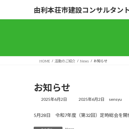
コ
ナ
由利本荘市建設コンサルタン
ン
ビ
テ
ゲ
ン
ー
ツ
シ
へ
ョ
ス
ン
キ
に
ッ
移
HOME
活動のご紹介
News
お知らせ
プ
動
お知らせ
最
2025年6月2日
2025年6月2日
sensyu
終
更
5月28日 令和7年度（第32回）定時総会を
新
日
時
News